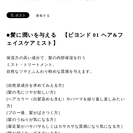
通報する
■髪に潤いを与える 【ビヨンド 01 ヘア&フ
ェイスケアミスト】
保湿力の高い成分で、髪の内部保湿を行う
ミスト・トリートメント。
自然なツヤとふんわり軽めな質感を与えます。
[自然派成分を求めてみえる方]
[髪の毛にツヤが欲しい方]
[ヘアカラー（白髪染めも含む）やパーマを繰り返し楽しみたい
方]
[ブロー後、髪がぱさつく方］
[髪のうねりが気になる方］
[最近髪がパサパサもしくはカサカサな質感になり気になる方］