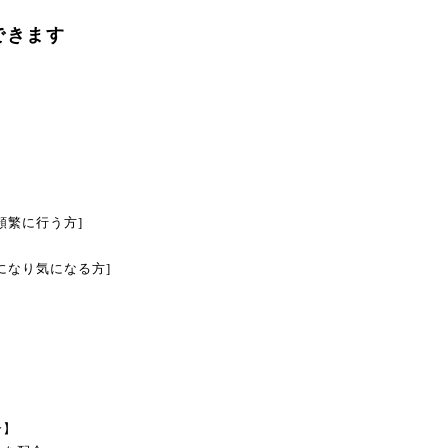
できます
頻繁に行う方]
になり気になる方]
分】