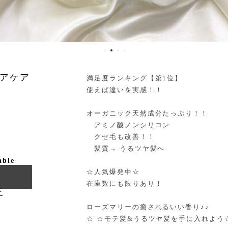
ヘアケア
満足度ランキング【第1位】
使えば違いを実感！！
オーガニック天然成分たっぷり！！
アミノ酸ノンシリコン
クセ毛も改善！！
髪質→ うるツヤ髪へ
able
☆人気爆発中☆
在庫数にも限りあり！
け
ローズマリーの癒されるいい香り♪♪
☆ ☆モテ髪&うるツヤ髪を手に入れよう☆