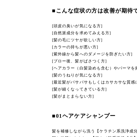
■こんな症状の方は改善が期待
[頭皮の臭いが気になる方]
[自然派成分を求めてみえる方]
[髪の毛にツヤが欲しい方]
[カラーの持ちが悪い方]
[紫外線から髪へのダメージを防ぎたい方]
[ブロー後、髪がぱさつく方]
[ヘアカラー（白髪染めも含む）やパーマを
[髪のうねりが気になる方]
[最近髪がパサパサもしくはカサカサな質感
[髪が細くなってきている方]
[髪がまとまらない方]
■01ヘアケアシャンプー
髪を補修しながら洗う【ケラチン系洗浄成