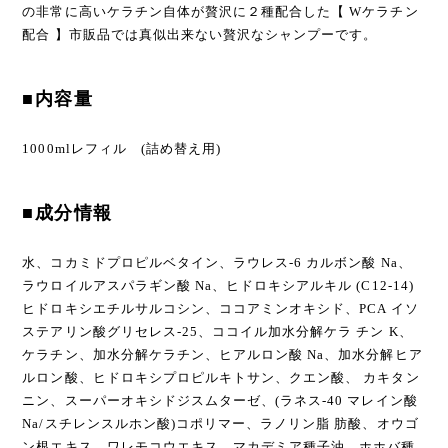
の非常に高いケラチン自体が贅沢に２種配合した【 Wケラチン
配合 】市販品では真似出来ない贅沢なシャンプーです。
■内容量
1000mlレフィル (詰め替え用)
■成分情報
水、コカミドプロピルベタイン、ラウレス-6 カルボン酸 Na、
ラウロイルアスパラギン酸 Na、ヒドロキシアルキル (C12-14)
ヒドロキシエチルサルコシン、ココアミンオキシド、PCA イソ
ステアリン酸グリセレス-25、ココイル加水分解ケラ チン K、
ケラチン、加水分解ケラチン、ヒアルロン酸 Na、加水分解ヒア
ルロン酸、ヒドロキシプロピルキトサン、クエン酸、 カキタン
ニン、スーパーオキシドジスムターゼ、(ラネス-40 マレイン酸
Na/スチレンスルホン酸)コポリマー、ラノリン脂 肪酸、オウゴ
ン根エキス、ワレモコウエキス、マカデミア種子油、ホホバ種